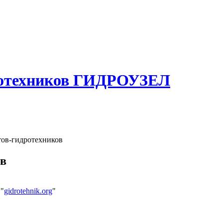
ротехников ГИДРОУЗЕЛ
ов-гидротехников
ов
 "
gidrotehnik.org
"